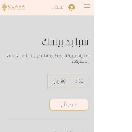
تسجيل الدخول
سبا يد بيسك
عناية عميقة ومتكاملة لليدين تساعدك على
الاسترخاء
90
ريال
50 د
5
90 ريال
0
د
احجز الآن